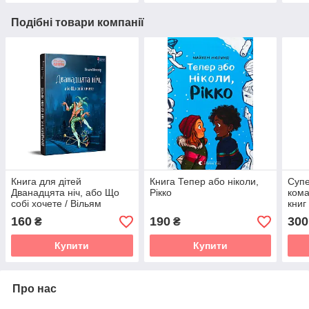
Подібні товари компанії
Книга для дітей
Книга Тепер або ніколи,
Супе
Дванадцята ніч, або Що
Рікко
кома
собі хочете / Вільям
книг
Шекспір. Серія
160
190
300
₴
₴
Літературна скарбничка
Купити
Купити
Про нас