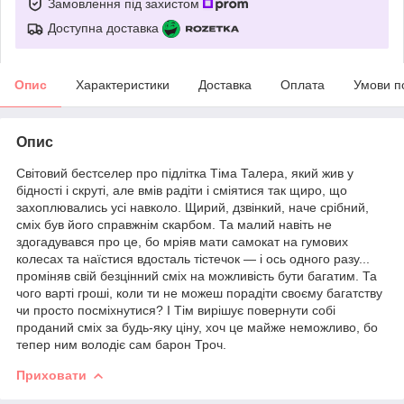
Замовлення під захистом
Доступна доставка
Опис
Характеристики
Доставка
Оплата
Умови п
Опис
Світовий бестселер про підлітка Тіма Талера, який жив у
бідності і скруті, але вмів радіти і сміятися так щиро, що
захоплювались усі навколо. Щирий, дзвінкий, наче срібний,
сміх був його справжнім скарбом. Та малий навіть не
здогадувався про це, бо мріяв мати самокат на гумових
колесах та наїстися вдосталь тістечок ― і ось одного разу...
проміняв свій безцінний сміх на можливість бути багатим. Та
чого варті гроші, коли ти не можеш порадіти своєму багатству
чи просто посміхнутися? І Тім вирішує повернути собі
проданий сміх за будь-яку ціну, хоч це майже неможливо, бо
тепер ним володіє сам барон Троч.
Приховати