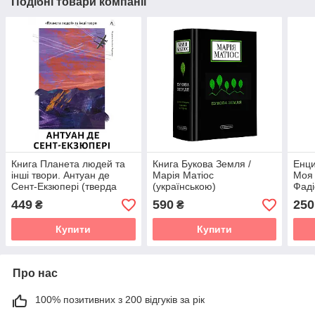
Подібні товари компанії
Книга Планета людей та
Книга Букова Земля /
Енци
інші твори. Антуан де
Марія Матіос
Моя
Сент-Екзюпері (тверда
(українською)
Фаді
обкладинка) (українською)
449
590
250
₴
₴
Купити
Купити
Про нас
100% позитивних з 200 відгуків за рік