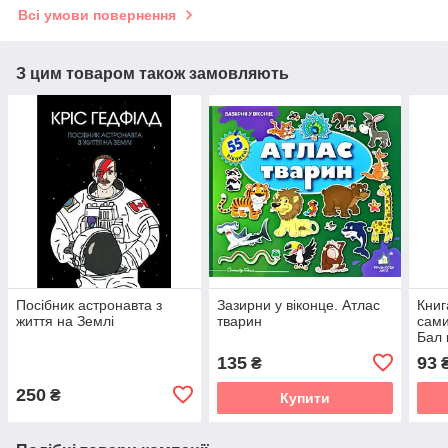
Всі умови повернення
З цим товаром також замовляють
Посібник астронавта з
Зазирни у віконце. Атлас
Книг
життя на Землі
тварин
сами
Бал 
(рос
135
93
₴
250
₴
Купити