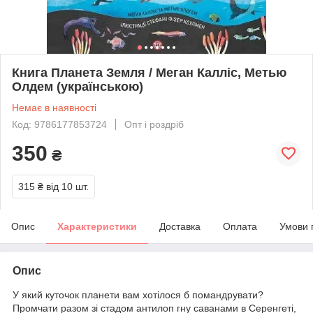
Книга Планета Земля / Меган Калліс, Метью
Олдем (українською)
Немає в наявності
Код: 9786177853724
Опт і роздріб
350
₴
315 ₴
від 10 шт.
Опис
Характеристики
Доставка
Оплата
Умови 
Опис
У який куточок планети вам хотілося б помандрувати?
Промчати разом зі стадом антилоп гну саванами в Серенгеті,