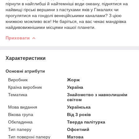
пірнути в найглибші й найтемніші води океану, піднятися на
найвищі гірські вершини з пастухами яків у Гімалаях чи
прогулятися на гондолі венеційськими каналами? З цією
книжкою можливо все! Не баріться, на вас чекає мандрівка
найдивовижнішими місцями нашої планети.
Приховати
Характеристики
Основні атрибути
Виробник
Жорж
Країна виробник
Україна
Тематика
Знайомство з навколишнім
світом
Мова видання
Українська
Вікова група
Від 3 років
Обкладинка
Тверда палітурка
Тип паперу
Офсетний
Тип поверхні паперу
Матова