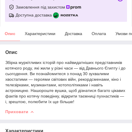
Замовлення під захистом
Доступна доставка
Опис
Характеристики
Доставка
Оплата
Умови п
Опис
Збірка муркітливих історій про найвидатніших представників
котячого роду, які жили у різні часи — від Давнього Єгипту і до
сьогодення. Ви познайомитеся з понад 30 зухвалими
хвостатими — героями світових війн, рекордсменами, кіно і
телезірками, музикантами, котополітиками і навіть
астрокицею. Нашороште вушка, щоб дізнатися багато цікавих
фактів про котячу поведінку, відкрити таємниці пухнастиків —
і, зрештою, полюбити їх ще більше!
Приховати
Характеристики