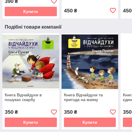
390
₴
450
450
₴
Купити
Подібні товари компанії
Книга Відчайдухи в
Книга Відчайдухи та
Книг
пошуках скарбу
пригода на маяку
єдин
350
350
350
₴
₴
Купити
Купити