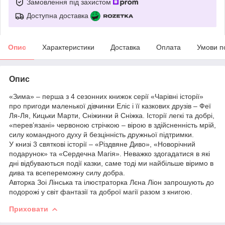
Замовлення під захистом
Доступна доставка
Опис
Характеристики
Доставка
Оплата
Умови п
Опис
«Зима» – перша з 4 сезонних книжок серії «Чарівні історії»
про пригоди маленької дівчинки Еліс і її казкових друзів – Феї
Ля-Ля, Кицьки Марти, Сніжинки й Сніжка. Історії легкі та добрі,
«перев’язані» червоною стрічкою – вірою в здійсненність мрій,
силу командного духу й безцінність дружньої підтримки.
У книзі 3 святкові історії – «Різдвяне Диво», «Новорічний
подарунок» та «Сердечна Магія». Неважко здогадатися в які
дні відбуваються події казки, саме тоді ми найбільше віримо в
дива та всепереможну силу добра.
Авторка Зоі Лінська та ілюстраторка Лєна Ліон запрошують до
подорожі у світ фантазії та доброї магії разом з книгою.
Приховати