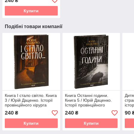
240
₴
Купити
Подібні товари компанії
Книга І стало світло. Книга
Книга Останні години.
Дитя
3 / Юрій Даценко. Історії
Книга 5 / Юрій Даценко.
стра
провінційного хірурга
Історії провінційного
істор
хірурга
(рос
240
240
90
₴
₴
Купити
Купити