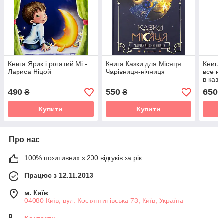
Книга Ярик і рогатий Мі -
Книга Казки для Місяця.
Книг
Лариса Ніцой
Чарівниця-нічниця
все 
в ка
Дер
490
550
650
₴
₴
Купити
Купити
Про нас
100% позитивних з 200 відгуків за рік
Працює з 12.11.2013
м. Київ
04080 Київ, вул. Костянтинівська 73, Київ, Україна