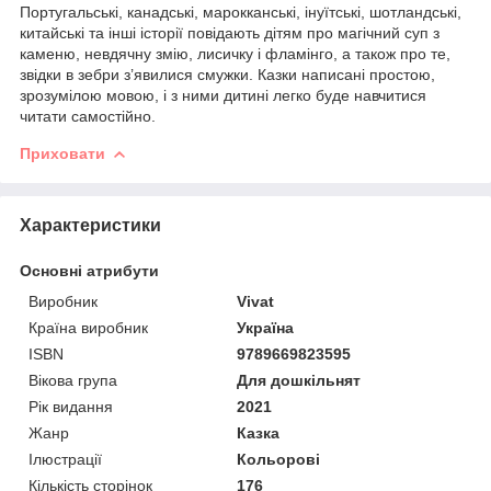
Португальські, канадські, марокканські, інуїтські, шотландські,
китайські та інші історії повідають дітям про магічний суп з
каменю, невдячну змію, лисичку і фламінго, а також про те,
звідки в зебри з’явилися смужки. Казки написані простою,
зрозумілою мовою, і з ними дитині легко буде навчитися
читати самостійно.
Приховати
Характеристики
Основні атрибути
Виробник
Vivat
Країна виробник
Україна
ISBN
9789669823595
Вікова група
Для дошкільнят
Рік видання
2021
Жанр
Казка
Ілюстрації
Кольорові
Кількість сторінок
176