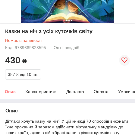
Казки на ніч з усіх куточків світу
Немає в наявності
Код: 9789669823595
Опт і роздріб
430
₴
387 ₴
від 10 шт.
Опис
Характеристики
Доставка
Оплата
Умови п
Опис
Дітлахи хочуть казку на ніч? У цій книжці 70 способів виконати
їхнє прохання й заразом здійснити віртуальну мандрівку до
інших країн, адже в ній зібрані казки з різних куточків світу.