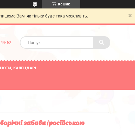
Кошик
пишемо Вам, як тільки буде така можливіть.
-44-67
НОТИ, КАЛЕНДАРІ
ворічні забави (російською