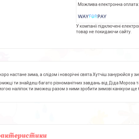
У компанії підключені електро
товар не покидаючи сайту.
коро настане зима, а слідом і новорічні свята.Хутчіш занурюйся у з
 книжці ти знайдеш багато різноманітних завдань від Діда Мороза та й
огою наліпок ти зможеш разом з ними зробити зимові канікуои ще 
рактеристики