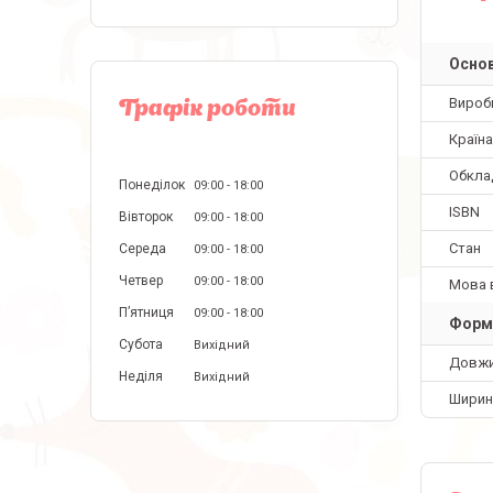
Основ
Вироб
Графік роботи
Країн
Обкла
Понеділок
09:00
18:00
ISBN
Вівторок
09:00
18:00
Стан
Середа
09:00
18:00
Четвер
09:00
18:00
Мова 
Пʼятниця
09:00
18:00
Форм
Субота
Вихідний
Довж
Неділя
Вихідний
Ширин