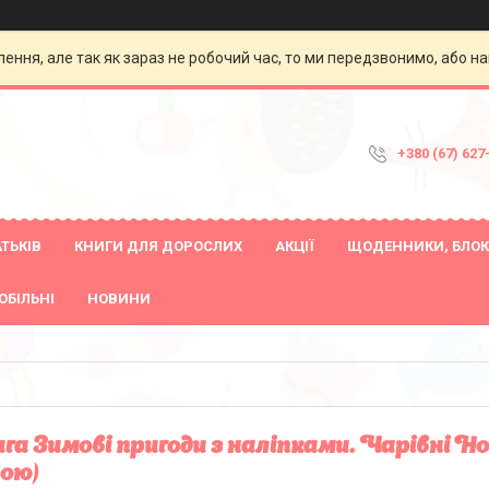
ення, але так як зараз не робочий час, то ми передзвонимо, або на
+380 (67) 627
ТЬКІВ
КНИГИ ДЛЯ ДОРОСЛИХ
АКЦІЇ
ЩОДЕННИКИ, БЛОК
ОБІЛЬНІ
НОВИНИ
га Зимові пригоди з наліпками. Чарівні Но
ою)