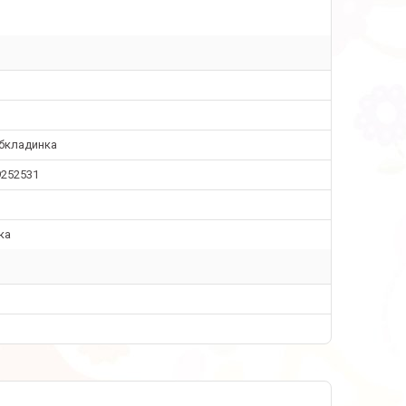
обкладинка
9252531
ка