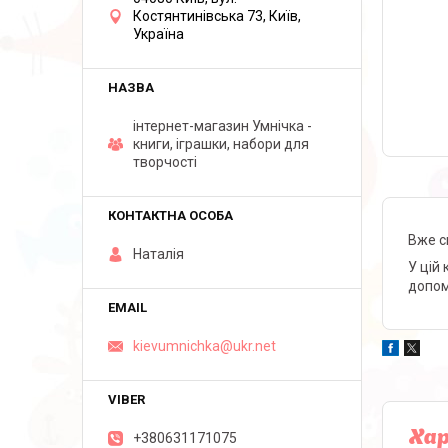
Костянтинівська 73, Київ,
Україна
інтернет-магазин Умнічка -
книги, іграшки, набори для
творчості
Вже с
Наталія
У цій
допом
kievumnichka@ukr.net
Ха
+380631171075