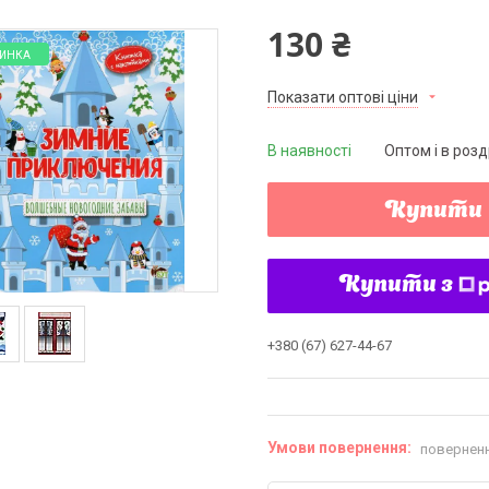
130 ₴
ИНКА
Показати оптові ціни
В наявності
Оптом і в розд
Купити
Купити з
+380 (67) 627-44-67
поверненн