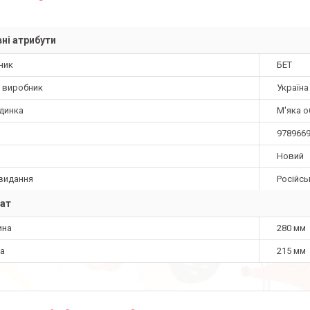
ні атрибути
ник
БЕТ
а виробник
Україна
динка
М'яка 
978966
Новий
видання
Російсь
ат
ина
280 мм
а
215 мм