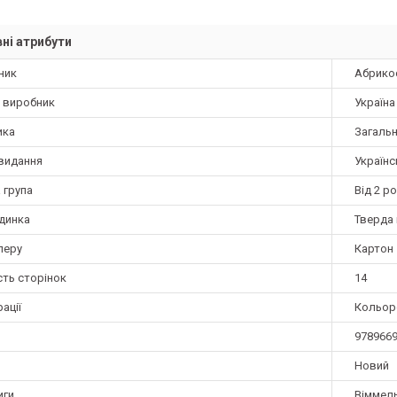
ні атрибути
ник
Абрико
а виробник
Україна
ика
Загаль
видання
Українс
 група
Від 2 ро
динка
Тверда 
перу
Картон
сть сторінок
14
ації
Кольор
978966
Новий
иги
Віммел