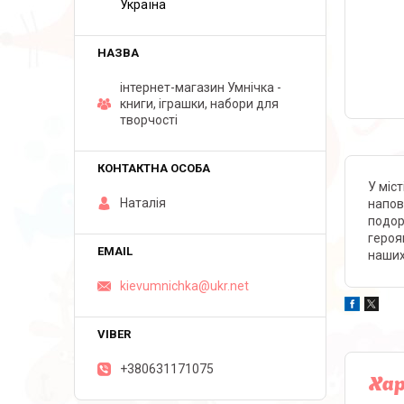
Україна
інтернет-магазин Умнічка -
книги, іграшки, набори для
творчості
У міст
Наталія
напов
подор
героя
наших
kievumnichka@ukr.net
+380631171075
Ха