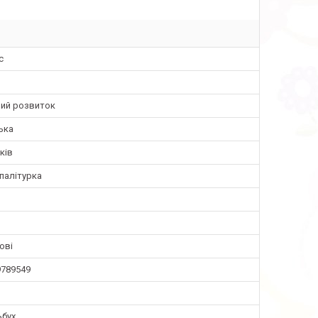
с
ний розвиток
ька
ків
палітурка
ові
9789549
ьбух