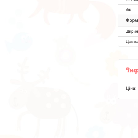
Вік
Форм
Ширин
Довж
Інф
Ціна: