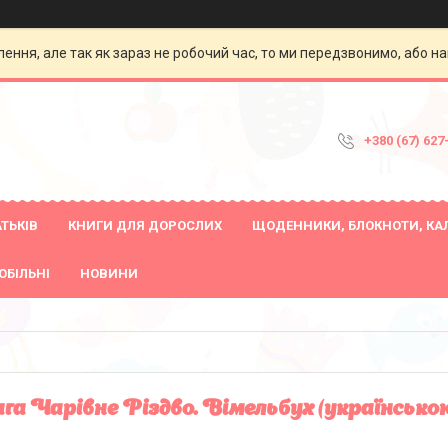
ення, але так як зараз не робочий час, то ми передзвонимо, або на
+380 (67) 627
ТЬКІВ
КНИГИ ДЛЯ ДОРОСЛИХ
ЩОДЕННИКИ, БЛОКНОТИ, КА
ОБІЛЬНІ
НОВИНИ
га Чарівне Різдво. Вімельбух (українсько