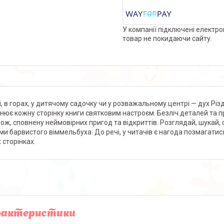
У компанії підключені електро
товар не покидаючи сайту.
і, в горах, у дитячому садочку чи у розважальному центрі — дух Різд
нює кожну сторінку книги святковим настроєм. Безліч деталей та п
ож, сповнену неймовірних пригод та відкриттів. Розглядай, шукай, фа
ми барвистого віммельбуха. До речі, у читачів є нагода позмагатися
 сторінках.
рактеристики