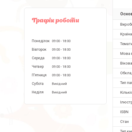
Основ
Графік роботи
Вироб
Країн
Понеділок
09:00
18:00
Темат
Вівторок
09:00
18:00
Мова 
Середа
09:00
18:00
Вікова
Четвер
09:00
18:00
Обкла
Пʼятниця
09:00
18:00
Тип па
Субота
Вихідний
Кількі
Неділя
Вихідний
Ілюстр
ISBN
Стан
Тип кн