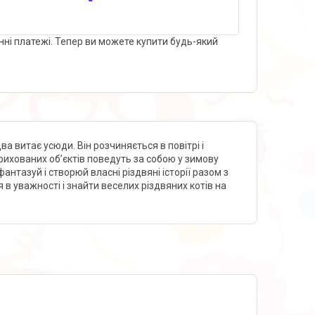
нні платежі. Тепер ви можете купити будь-який
ва витає усюди. Він розчиняється в повітрі і
рихованих об’єктів поведуть за собою у зимову
нтазуй і створюй власні різдвяні історії разом з
 в уважності і знайти веселих різдвяних котів на