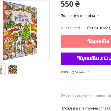
550 ₴
Показати оптові ціни
В наявності
Оптом і в розд
Купити
Купити з
+380 (67) 627-44-67
поверненн