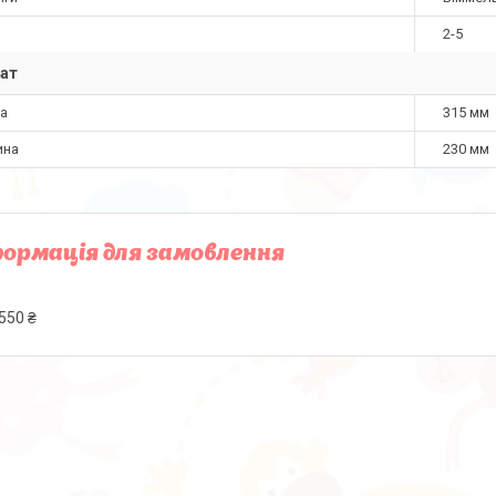
2-5
ат
а
315 мм
ина
230 мм
ормація для замовлення
550 ₴