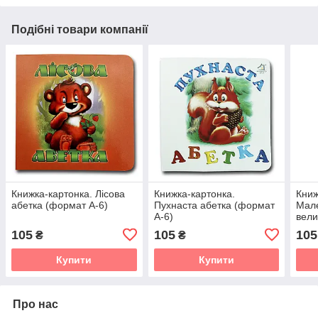
Подібні товари компанії
Книжка-картонка. Лісова
Книжка-картонка.
Книж
абетка (формат А-6)
Пухнаста абетка (формат
Мале
А-6)
вели
(фор
105
105
105
₴
₴
Купити
Купити
Про нас