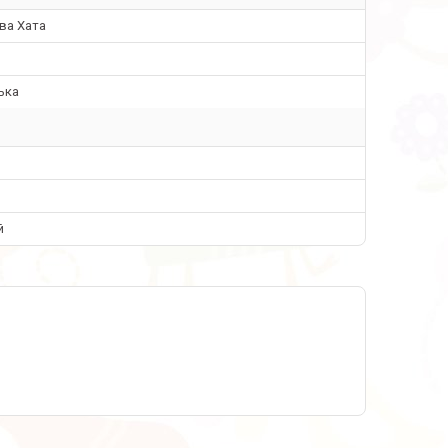
ва Хата
ька
й