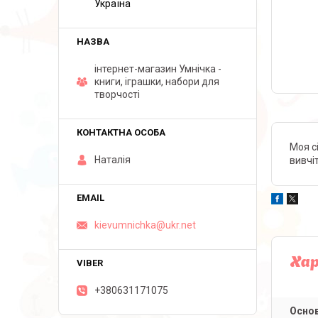
Україна
інтернет-магазин Умнічка -
книги, іграшки, набори для
творчості
Моя с
Наталія
вивчі
kievumnichka@ukr.net
Ха
+380631171075
Основ