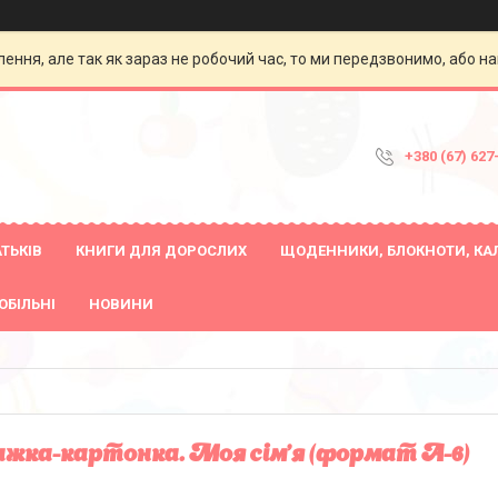
ення, але так як зараз не робочий час, то ми передзвонимо, або на
+380 (67) 627
ТЬКІВ
КНИГИ ДЛЯ ДОРОСЛИХ
ЩОДЕННИКИ, БЛОКНОТИ, КА
ОБІЛЬНІ
НОВИНИ
жка-картонка. Моя сім'я (формат А-6)