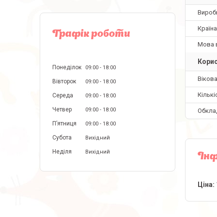
Вироб
Країн
Графік роботи
Мова 
Корис
Понеділок
09:00
18:00
Вікова
Вівторок
09:00
18:00
Кількі
Середа
09:00
18:00
Четвер
09:00
18:00
Обкла
Пʼятниця
09:00
18:00
Субота
Вихідний
Неділя
Вихідний
Інф
Ціна: