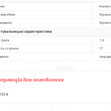
ник
Книжко
а виробник
Україна
видання
Українс
тувальницькі характеристики
 група
.1-3
сть сторінок
17
динка
тверди
ормація для замовлення
105 ₴