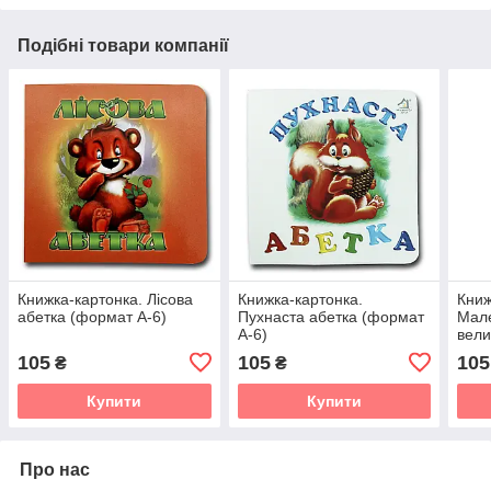
Подібні товари компанії
Книжка-картонка. Лісова
Книжка-картонка.
Книж
абетка (формат А-6)
Пухнаста абетка (формат
Мале
А-6)
вели
(фор
105
105
105
₴
₴
Купити
Купити
Про нас