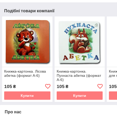
Подібні товари компанії
Книжка-картонка. Лісова
Книжка-картонка.
Книж
абетка (формат А-6)
Пухнаста абетка (формат
для 
А-6)
105
105
105
₴
₴
Купити
Купити
Про нас