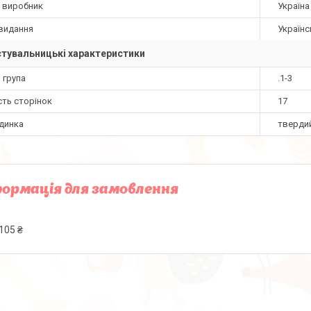
а виробник
Україна
видання
Українс
тувальницькі характеристики
 група
.1-3
сть сторінок
17
динка
тверди
ормація для замовлення
105 ₴