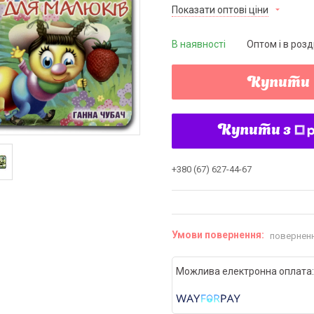
Показати оптові ціни
В наявності
Оптом і в розд
Купити
Купити з
+380 (67) 627-44-67
поверненн