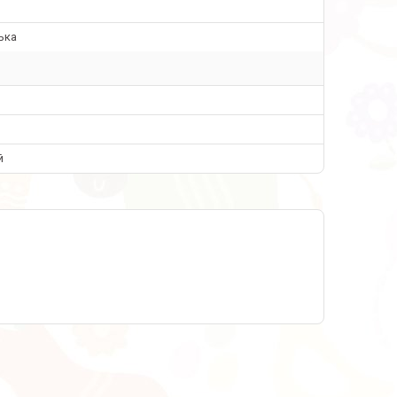
ька
й