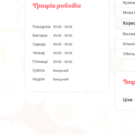
Країн
Графік роботи
Мова 
Корис
Понеділок
09:00
18:00
Вікова
Вівторок
09:00
18:00
Кількі
Середа
09:00
18:00
Четвер
09:00
18:00
Обкла
Пʼятниця
09:00
18:00
Субота
Вихідний
Неділя
Вихідний
Інф
Ціна: