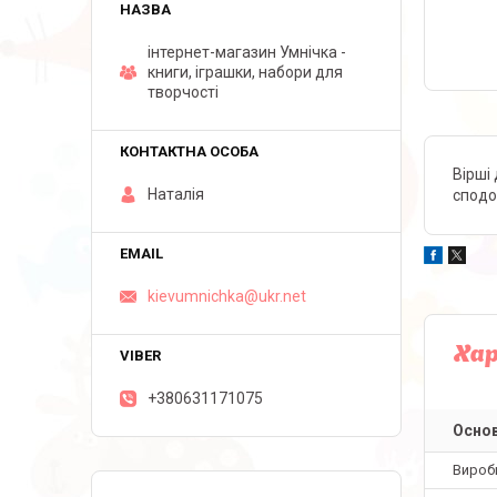
інтернет-магазин Умнічка -
книги, іграшки, набори для
творчості
Вірші
Наталія
сподо
kievumnichka@ukr.net
Ха
+380631171075
Основ
Вироб