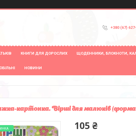
+380 (67) 627
ТЬКІВ
КНИГИ ДЛЯ ДОРОСЛИХ
ЩОДЕННИКИ, БЛОКНОТИ, КА
ОБІЛЬНІ
НОВИНИ
жка-картонка. Вірші для малюків (форма
105 ₴
ИНКА