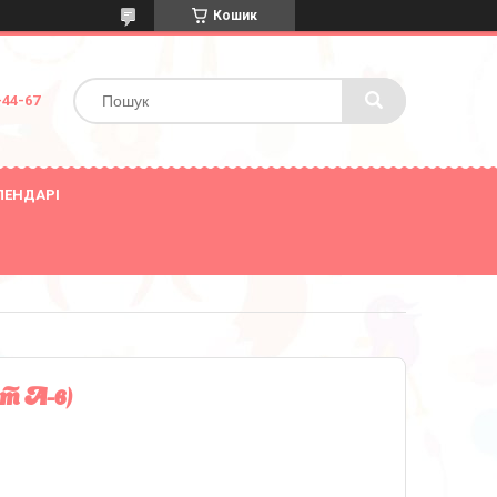
Кошик
-44-67
ЛЕНДАРІ
т А-6)