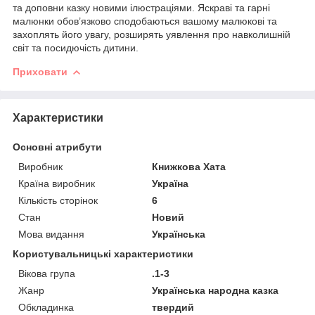
та доповни казку новими ілюстраціями. Яскраві та гарні
малюнки обов’язково сподобаються вашому малюкові та
захоплять його увагу, розширять уявлення про навколишній
світ та посидючість дитини.
Приховати
Характеристики
Основні атрибути
Виробник
Книжкова Хата
Країна виробник
Україна
Кількість сторінок
6
Стан
Новий
Мова видання
Українська
Користувальницькі характеристики
Вікова група
.1-3
Жанр
Українська народна казка
Обкладинка
твердий