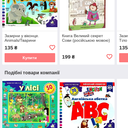
Зазирни у віконце.
Книга Великий секрет
Зази
Animals/Тварини
Сови (російською мовою)
Тіло
135
135
₴
199
₴
Купити
Подібні товари компанії