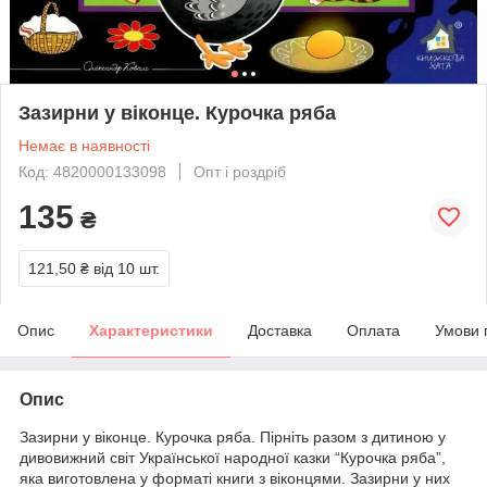
Зазирни у віконце. Курочка ряба
Немає в наявності
Код: 4820000133098
Опт і роздріб
135
₴
121,50 ₴
від 10 шт.
Опис
Характеристики
Доставка
Оплата
Умови 
Опис
Зазирни у віконце. Курочка ряба. Пірніть разом з дитиною у
дивовижний світ Української народної казки “Курочка ряба”,
яка виготовлена у форматі книги з віконцями. Зазирни у них