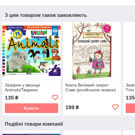
З цим товаром також замовляють
Зазирни у віконце.
Книга Великий секрет
Зази
Animals/Тварини
Сови (російською мовою)
Тіло
135
135
₴
199
₴
Купити
Подібні товари компанії