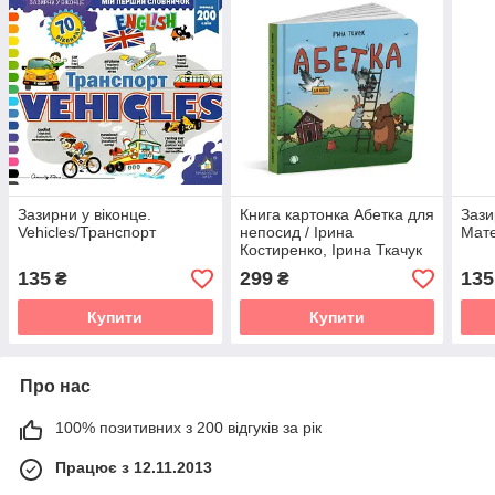
Зазирни у віконце.
Книга картонка Абетка для
Зази
Vehicles/Транспорт
непосид / Ірина
Мат
Костиренко, Ірина Ткачук
(українською)
135
299
135
₴
₴
Купити
Купити
Про нас
100% позитивних з 200 відгуків за рік
Працює з 12.11.2013