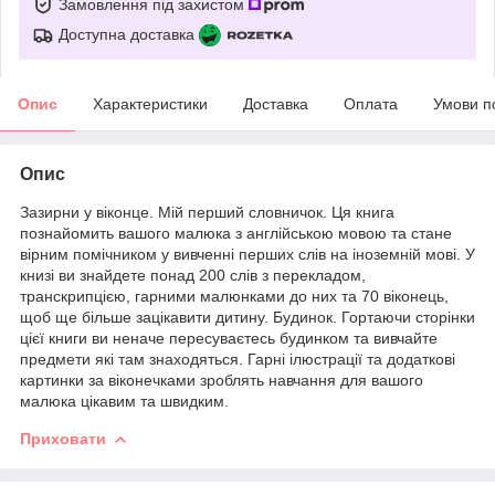
Замовлення під захистом
Доступна доставка
Опис
Характеристики
Доставка
Оплата
Умови п
Опис
Зазирни у віконце. Мій перший словничок. Ця книга
познайомить вашого малюка з англійською мовою та стане
вірним помічником у вивченні перших слів на іноземній мові. У
книзі ви знайдете понад 200 слів з перекладом,
транскрипцією, гарними малюнками до них та 70 віконець,
щоб ще більше зацікавити дитину. Будинок. Гортаючи сторінки
цієї книги ви неначе пересуваєтесь будинком та вивчайте
предмети які там знаходяться. Гарні ілюстрації та додаткові
картинки за віконечками зроблять навчання для вашого
малюка цікавим та швидким.
Приховати