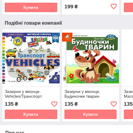
199
₴
Купити
Подібні товари компанії
Зазирни у віконце.
Зазирни у віконце.
Зази
Vehicles/Транспорт
Будиночки тварин
Маг
135
135
135
₴
₴
Купити
Купити
Про нас