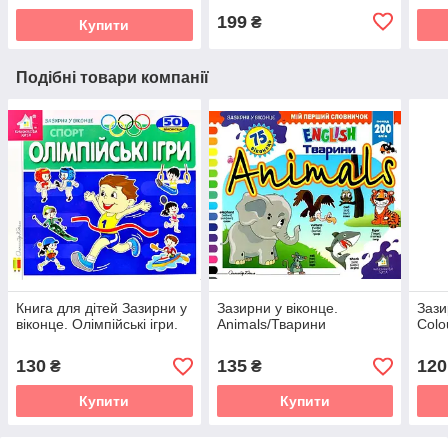
199
₴
Купити
Подібні товари компанії
Книга для дітей Зазирни у
Зазирни у віконце.
Зази
віконце. Олімпійські ігри.
Animals/Тварини
Colo
130
135
120
₴
₴
Купити
Купити