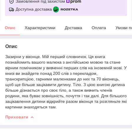
Замовлення під захистом
Доступна доставка
Опис
Характеристики
Доставка
Оплата
Умови п
Опис
Зазирни у віконце. Мій перший словничок. Ця книга
познайомить вашого малюка з англійською мовою та стане
вірним помічником у вивченні перших слів на іноземній мові. У
книзі ви знайдете понад 200 слів з перекладом,
транскрипцією, гарними малюнками до них та 70 віконець,
щоб ще більше зацікавити дитину. Тіло. З цією книгою дитина
більше дізнається про своє тіло, а також вивчить членів
родини, яка буває зовнішність, почуття і так далі. Для більшого
зацікавлення дитини відкрийте разом віконця та розгляньте які
картинки знаходяться там.
Приховати