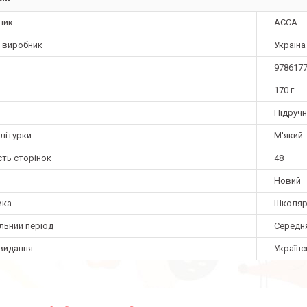
ник
АССА
а виробник
Україна
978617
170 г
Підруч
літурки
М'який
сть сторінок
48
Новий
ика
Школяра
льний період
Середня
видання
Українс