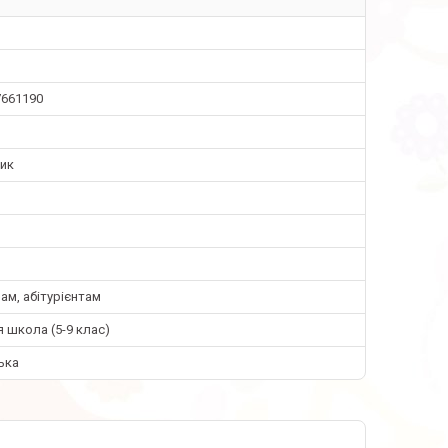
7661190
ник
м, абітурієнтам
 школа (5-9 клас)
ька