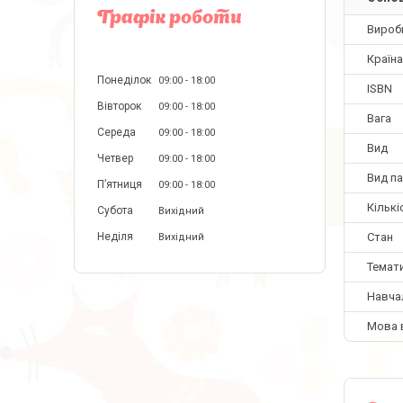
Графік роботи
Вироб
Країн
Понеділок
09:00
18:00
ISBN
Вівторок
09:00
18:00
Вага
Середа
09:00
18:00
Вид
Четвер
09:00
18:00
Вид па
Пʼятниця
09:00
18:00
Кількі
Субота
Вихідний
Стан
Неділя
Вихідний
Темат
Навча
Мова 