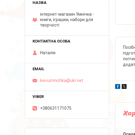
інтернет-магазин Умнічка -
книги, іграшки, набори для
творчості
Посіб
Наталія
підго
логіч
додат
kievumnichka@ukr.net
+380631171075
Ха
Основ