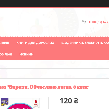
+380 (67) 627
ТЬКІВ
КНИГИ ДЛЯ ДОРОСЛИХ
ЩОДЕННИКИ, БЛОКНОТИ, КА
ОБІЛЬНІ
НОВИНИ
га Вирази. Обчислюю легко. 6 клас
120 ₴