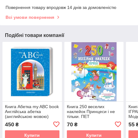
Повернення товару впродовж 14 днів за домовленістю
Всі умови повернення
Подібні товари компанії
Книга Абетка my ABC book
Книга 250 веселих
Книг
Англійська абетка
наклейок Принцеси і не
ІГРА
(английською мовою)
тільки. ПЕТ
Моде
(9789669252951)
мов
450
70
55
₴
₴
(російською мовою)
Купити
Купити