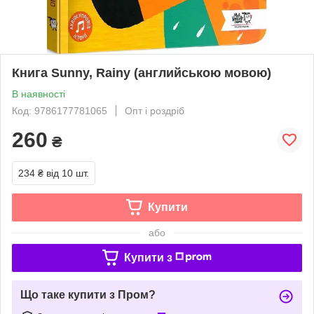
Книга Sunny, Rainy (английською мовою)
В наявності
Код: 9786177781065
Опт і роздріб
260
₴
234 ₴
від 10 шт.
Купити
або
Купити з
Що таке купити з Пром?