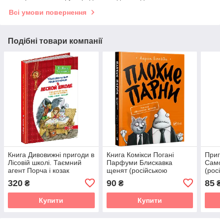
Всі умови повернення
Подібні товари компанії
Книга Дивовижні пригоди в
Книга Комікси Погані
При
Лісовій школі. Таємний
Парфуми Блискавка
Само
агент Порча і козак
щенят (російською
(рос
Морозенко. (російською
мовою)
320
90
85
₴
₴
мовою)
Купити
Купити