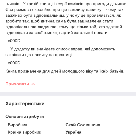
вчинків. У третій книжці із серії коміксів про пригоди дівчинки
Єви розмова якраз йде про цю важливу навичку – чому так
важливо бути відповідальним, у чому це проявляється, як
зробити так, щоб дитина сама була зацікавлена стати
відповідальною людиною, тому що тільки той, хто здатний
відповідати за свої вчинки, вартий загальної поваги.
_x000D_
У додатку ви знайдете список вправ, які допоможуть
закріпити цю навичку на практиці.
_x000D_
Книга призначена для дітей молодшого віку та їхніх батьків.
Приховати
Характеристики
Основні атрибути
Виробник
Скай Солюшенс
Країна виробник
Україна