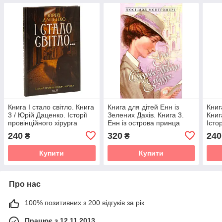
Книга І стало світло. Книга
Книга для дітей Енн із
Книг
3 / Юрій Даценко. Історії
Зелених Дахів. Книга 3.
Книг
провінційного хірурга
Енн із острова принца
Істо
Едварда
хіру
240
320
240
₴
₴
Купити
Купити
Про нас
100% позитивних з 200 відгуків за рік
Працює з 12.11.2013