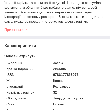
їсти з її тарілки та спати на її подушці. І принцеса зрозуміла,
що виконати обіцянку буде набагато важче, ніж вона собі
уявляла! Захопливі адаптовані перекази та майстерні
ілюстрації на кожному розвороті. Вже за кілька читань дитина
сама зможе розповідати історію, гортаючи сторінки.
Приховати
Характеристики
Основні атрибути
Виробник
Жорж
Країна виробник
Україна
ISBN
9786177853076
Жанр
Казка
Ілюстрації
Кольорові
Кількість сторінок
32
Обкладинка
Тверда палітурка
Стан
Новий
Тип паперу
Офсетний