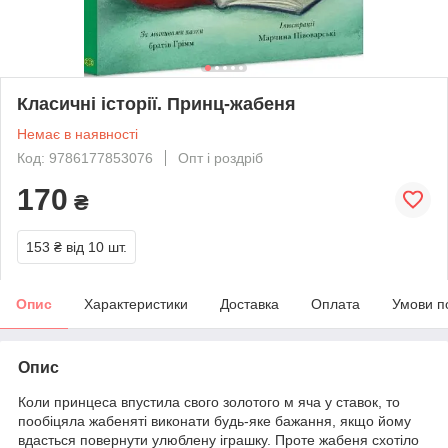
Класичні історії. Принц-жабеня
Немає в наявності
Код: 9786177853076
Опт і роздріб
170
₴
153 ₴
від 10 шт.
Опис
Характеристики
Доставка
Оплата
Умови п
Опис
Коли принцеса впустила свого золотого м яча у ставок, то
пообіцяла жабеняті виконати будь-яке бажання, якщо йому
вдасться повернути улюблену іграшку. Проте жабеня схотіло