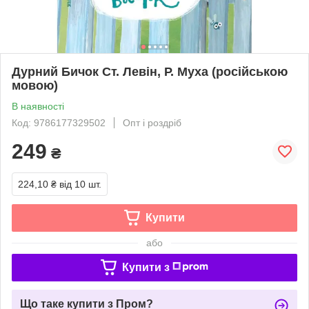
Дурний Бичок Ст. Левін, Р. Муха (російською
мовою)
В наявності
Код: 9786177329502
Опт і роздріб
249
₴
224,10 ₴
від 10 шт.
Купити
або
Купити з
Що таке купити з Пром?