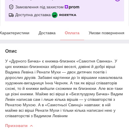
Замовлення під захистом
Доступна доставка
Характеристики
Доставка
Оплата
Умови повернення
Опис
У «Дурного Бичка» є книжка-близнюк «Самотня Свинка». У
цих книжках-близнюках зібрані веселі, дзвінкі й добрі вірші
Вадима Левіна і Ренати Мухи — двох дитячих поетів і
дорослих друзів. Забавні картинки до їх віршами намалювала
художник-вигадниця Інна Черняк. А так як вірші співавторів
схожі, то й книжки вийшли схожими як близнюки. Але все-таки
це різні книжки. Майже всі вірші в «Безглуздому Бичка» Вадим
Левін написав сам і лише кілька віршів — у співавторстві з
Ренатою Мухою. А в «Самотньої Свинці» навпаки: в ній
майже всі вірші Ренати Мухи і тільки кілька написані нею у
співавторстві з Вадимом Левіним
Приховати