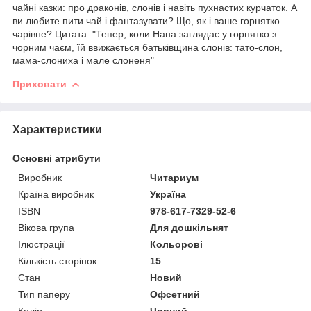
чайні казки: про драконів, слонів і навіть пухнастих курчаток. А
ви любите пити чай і фантазувати? Що, як і ваше горнятко —
чарівне? Цитата: "Тепер, коли Нана заглядає у горнятко з
чорним чаєм, їй ввижається батьківщина слонів: тато-слон,
мама-слониха і мале слоненя"
Приховати
Характеристики
Основні атрибути
Виробник
Читариум
Країна виробник
Україна
ISBN
978-617-7329-52-6
Вікова група
Для дошкільнят
Ілюстрації
Кольорові
Кількість сторінок
15
Стан
Новий
Тип паперу
Офсетний
Колір
Чорний