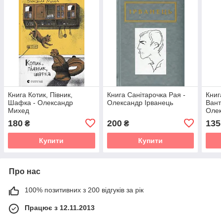
Книга Котик, Півник,
Книга Санітарочка Рая -
Книг
Шафка - Олександр
Олександр Ірванець
Вант
Михед
Оле
180
200
135
₴
₴
Купити
Купити
Про нас
100% позитивних з 200 відгуків за рік
Працює з 12.11.2013