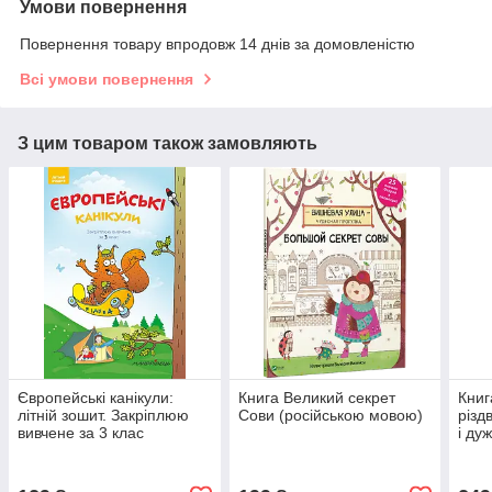
Умови повернення
Повернення товару впродовж 14 днів за домовленістю
Всі умови повернення
З цим товаром також замовляють
Європейські канікули:
Книга Великий секрет
Книг
літній зошит. Закріплюю
Сови (російською мовою)
різд
вивчене за 3 клас
і ду
(кни
(рос