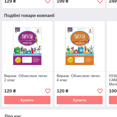
129
199
249
₴
₴
Подібні товари компанії
Вирази. Обчислюю легко.
Вирази. Обчислюю легко.
НУШ
2 клас
4 клас
САМ
Мате
Люд
120
120
100
₴
₴
Купити
Купити
Про нас