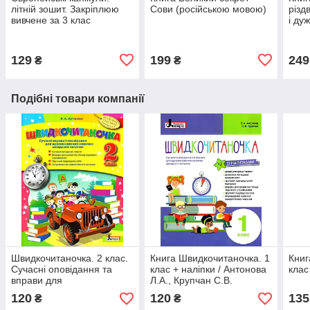
літній зошит. Закріплюю
Сови (російською мовою)
різд
вивчене за 3 клас
і ду
(кни
(рос
129
199
249
₴
₴
Подібні товари компанії
Швидкочитаночка. 2 клас.
Книга Швидкочитаночка. 1
Книг
Сучасні оповідання та
клас + наліпки / Антонова
клас
вправи для
Л.А., Крупчан С.В.
вдосконалення навички
(українською)
120
120
135
₴
₴
швидкого читання