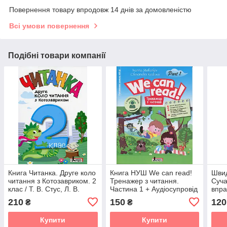
Повернення товару впродовж 14 днів за домовленістю
Всі умови повернення
Подібні товари компанії
Книга Читанка. Друге коло
Книга НУШ We can read!
Швид
читання з Котозавриком. 2
Тренажер з читання.
Суча
клас / Т. В. Стус, Л. В.
Частина 1 + Аудіосупровід
впра
Ковальова
- Іванна Стефанків,
вдос
210
150
120
₴
₴
(9789669454843)
Олександра Козлова
швид
Купити
Купити