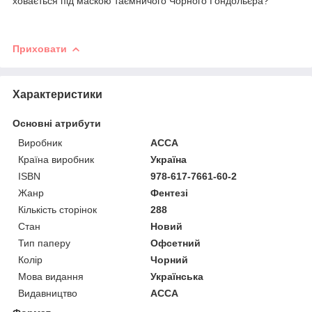
ховається під маскою таємничого Чорного Гондольєра?
Приховати
Характеристики
Основні атрибути
Виробник
АССА
Країна виробник
Україна
ISBN
978-617-7661-60-2
Жанр
Фентезі
Кількість сторінок
288
Стан
Новий
Тип паперу
Офсетний
Колір
Чорний
Мова видання
Українська
Видавництво
АССА