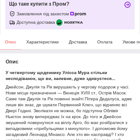
Що таке купити з Пром?
Замовлення під захистом
Доступна доставка
Опис
Характеристики
Доставка
Оплата
Умови п
Опис
У четвертому щоденнику Улісса Мура стільки
несподіванок, що ви, напевне, дуже здивуєтеся...
Джейсон, Джулія та Рік вирушають у чергову подорож у часі.
Нове місце призначення — Венеція XVIII ст., Острів Масок.
Саме там Джулія та Рік повинні знайті Пітера Дедалуса, адже
лише він знає, де шукати Первинний Ключ, що відчиняє всі
Двері Годині. Зволікати не можна, бо підступна Облівія
Ньютон знову випереджає їх на крок. До того ж Джейсон
змушений повернутися на віллу Арго, бо має розібратися з
випадковими «прибульцями з минулого». І допоможе йому
загадковий Леонард Мінаксо. Але хто він насправді? І хто