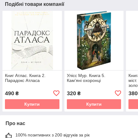
Подібні товари компанії
Книг Атлас. Книга 2.
Улісс Мур. Книга 5.
Книг
Парадокс Атласа
Кам'яні охоронці
міст
золо
490
320
380
₴
₴
Купити
Купити
Про нас
100% позитивних з 200 відгуків за рік