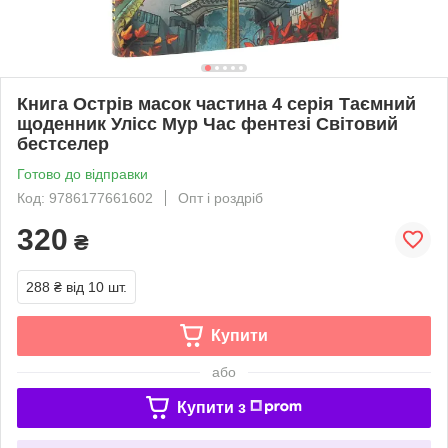
Книга Острів масок частина 4 серія Таємний
щоденник Улісс Мур Час фентезі Світовий
бестселер
Готово до відправки
Код: 9786177661602
Опт і роздріб
320
₴
288 ₴
від 10 шт.
Купити
або
Купити з