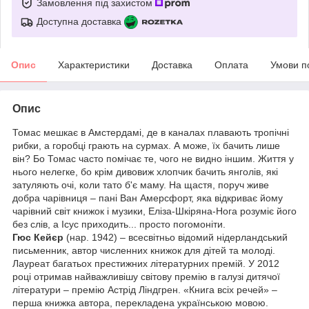
Замовлення під захистом
Доступна доставка
Опис
Характеристики
Доставка
Оплата
Умови п
Опис
Томас мешкає в Амстердамі, де в каналах плавають тропічні
рибки, а горобці грають на сурмах. А може, їх бачить лише
він? Бо Томас часто помічає те, чого не видно іншим. Життя у
нього нелегке, бо крім дивовиж хлопчик бачить янголів, які
затуляють очі, коли тато б'є маму. На щастя, поруч живе
добра чарівниця – пані Ван Амерсфорт, яка відкриває йому
чарівний світ книжок і музики, Еліза-Шкіряна-Нога розуміє його
без слів, а Ісус приходить... просто погомоніти.
Гюс Кейєр
(нар. 1942) – всесвітньо відомий нідерландський
письменник, автор численних книжок для дітей та молоді.
Лауреат багатьох престижних літературних премій. У 2012
році отримав найважливішу світову премію в галузі дитячої
літератури – премію Астрід Ліндгрен. «Книга всіх речей» –
перша книжка автора, перекладена українською мовою.