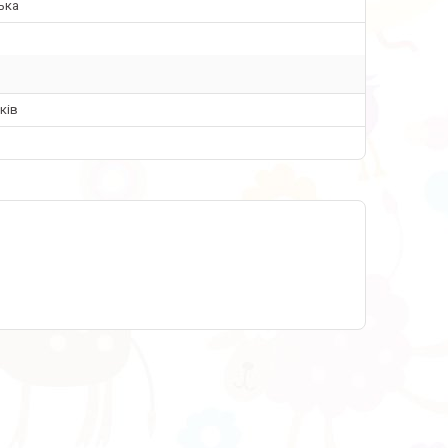
ька
ків