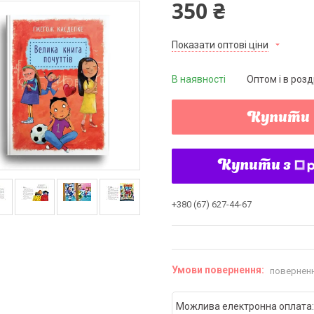
350 ₴
Показати оптові ціни
В наявності
Оптом і в розд
Купити
Купити з
+380 (67) 627-44-67
поверненн