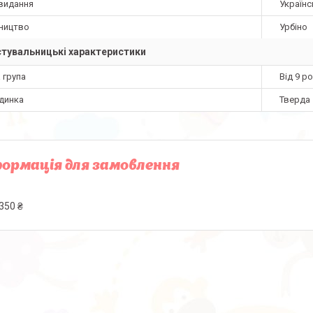
видання
Українс
ництво
Урбіно
тувальницькі характеристики
 група
Від 9 ро
динка
Тверда
ормація для замовлення
350 ₴