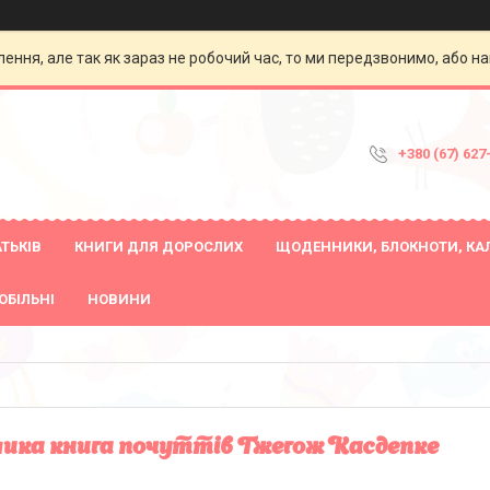
ення, але так як зараз не робочий час, то ми передзвонимо, або на
+380 (67) 627
ТЬКІВ
КНИГИ ДЛЯ ДОРОСЛИХ
ЩОДЕННИКИ, БЛОКНОТИ, КА
ОБІЛЬНІ
НОВИНИ
ика книга почуттів Гжегож Касдепке