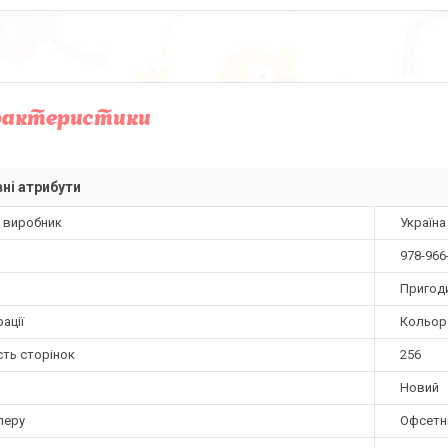
рактеристики
ні атрибути
а виробник
Україна
978-966
Пригод
ації
Кольор
сть сторінок
256
Новий
перу
Офсетн