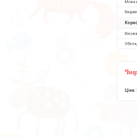
Мова 
Видав
Корис
Вікова
Обкла
Інф
Ціна: