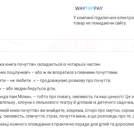
У компанії підключені електро
товар не покидаючи сайту.
ка книга почуттів» складається із чотирьох частин:
их поцілунків!» – або ж як впоратися з певними почуттями;
ти – не любити...» – продовжуємо розмову про почуття;
 – або звідки беруться діти;
да пані Мілки», – тобто про повагу, сміливість та інші цінності. Це
ательку , клоуна з лялькового театру й дітлахів із дитячого садочка
икій книзі почуттів» ви знайдете, зокрема, історії про смуток, сором
, сміливість, співчуття, страх, почуття вини, а ще розповідь про те, 
кінці кожного оповідання є практичні поради для дітей та дорослих