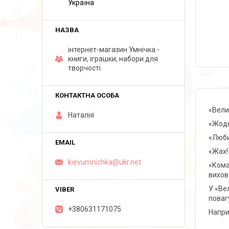
Україна
інтернет-магазин Умнічка -
книги, іграшки, набори для
творчості
«Вели
Наталія
«Жодн
«Люби
«Жах!»
kievumnichka@ukr.net
«Коман
вихов
У «Вел
повагу
+380631171075
Напри