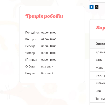
Графік роботи
Ха
Понеділок
09:00
18:00
Вівторок
09:00
18:00
Основ
Середа
09:00
18:00
Країн
Четвер
09:00
18:00
ISBN
Пʼятниця
09:00
18:00
Субота
Вихідний
Жанр
Неділя
Вихідний
Ілюстр
Кількі
Стан
Тип па