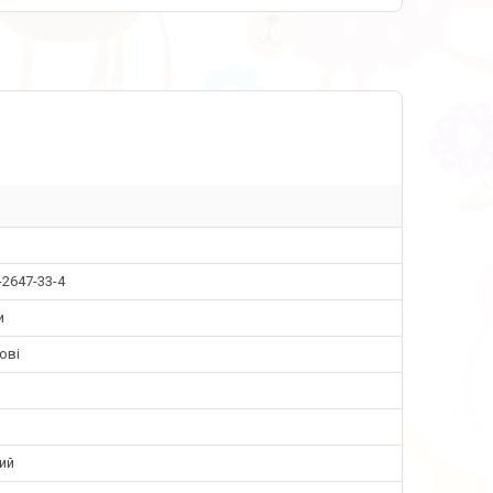
-2647-33-4
и
ові
ий