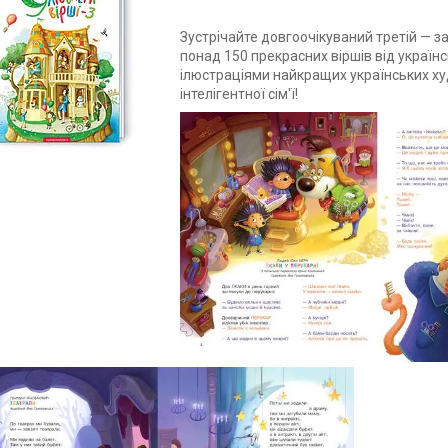
Зустрічайте довгоочікуваний третій — 
понад 150 прекрасних віршів від українс
ілюстраціями найкращих українських ху
інтелігентної сім'ї!