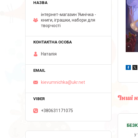
інтернет-магазин Умнічка -
книги, іграшки, набори для
творчості
Наталія
kievumnichka@ukr.net
Інші 
+380631171075