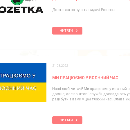
Доставка на пункти видачі Розетка
ЧИТАТИ
21.03.2022
МИ ПРАЦЮЄМО У ВОЄННИЙ ЧАС!
Наші любі читачі! Ми працюємо у воєнний 
довше, але поштові служби докладають ус
раді бути з вами у цей тяжкий час. Слава Укр
ЧИТАТИ