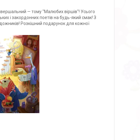
завершальний — тому "Малюбих віршів"! Усього
ьких і закордонних поетів на будь-який смак! З
дожників! Розкішний подарунок для кожної