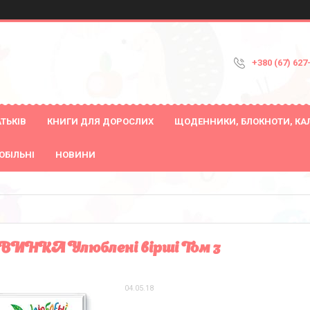
+380 (67) 627
ТЬКІВ
КНИГИ ДЛЯ ДОРОСЛИХ
ЩОДЕННИКИ, БЛОКНОТИ, КА
ОБІЛЬНІ
НОВИНИ
ИНКА Улюблені вірші Том 3
04.05.18