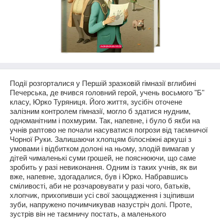
Події розгорталися у Першій зразковій гімназії вглибині
Печерська, де вчився головний герой, учень восьмого "Б"
класу, Юрко Туряниця. Його життя, зусібіч оточене
залізним контролем гімназії, могло б здатися нудним,
одноманітним і похмурим. Так, напевне, і було б якби на
учнів раптово не почали насуватися погрози від таємничої
Чорної Руки. Залишаючи хлопцям білосніжні аркуші з
умовами і відбитком долоні на ньому, злодій вимагав у
дітей чималенькі суми грошей, не пояснюючи, що саме
зробить у разі невиконання. Одним із таких учнів, як ви
вже, напевне, здогадалися, був і Юрко. Набравшись
сміливості, аби не розчаровувати у разі чого, батьків,
хлопчик, прихопивши усі свої заощадження і зціпивши
зуби, напружено почимчикував назустріч долі. Проте,
зустрів він не таємничу постать, а маленького