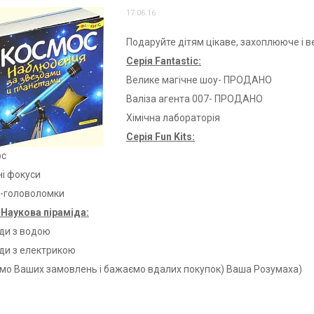
17.06.16
Подаруйте дітям цікаве, захоплююче і 
Серія Fantastic:
Велике магічне шоу- ПРОДАНО
Валіза агента 007- ПРОДАНО
Хімічна лабораторія
Серія Fun Kits:
ос
ні фокуси
-головоломки
 Наукова піраміда:
ди з водою
ди з електрикою
мо Ваших замовлень і бажаємо вдалих покупок) Ваша Розумаха)