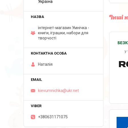
Україна
Інші 
інтернет-магазин Умнічка -
книги, іграшки, набори для
творчості
Наталія
kievumnichka@ukr.net
+380631171075