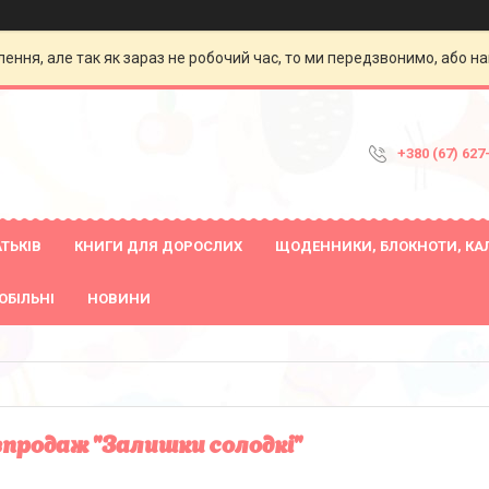
ення, але так як зараз не робочий час, то ми передзвонимо, або на
+380 (67) 627
ТЬКІВ
КНИГИ ДЛЯ ДОРОСЛИХ
ЩОДЕННИКИ, БЛОКНОТИ, КА
ОБІЛЬНІ
НОВИНИ
продаж "Залишки солодкі"