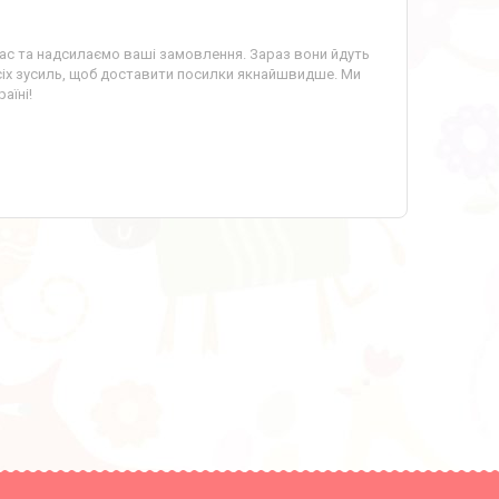
час та надсилаємо ваші замовлення. Зараз вони йдуть
іх зусиль, щоб доставити посилки якнайшвидше. Ми
аїні!