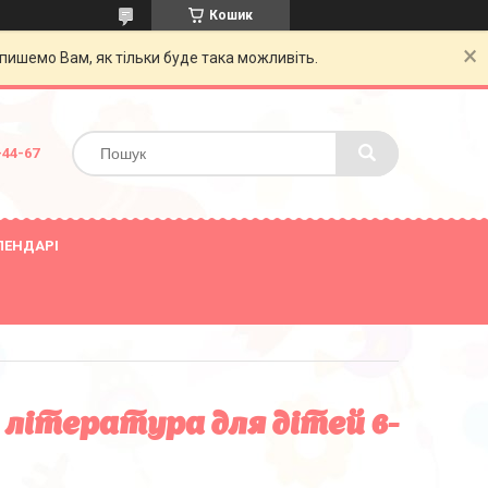
Кошик
пишемо Вам, як тільки буде така можливіть.
-44-67
ЛЕНДАРІ
 література для дітей 6-