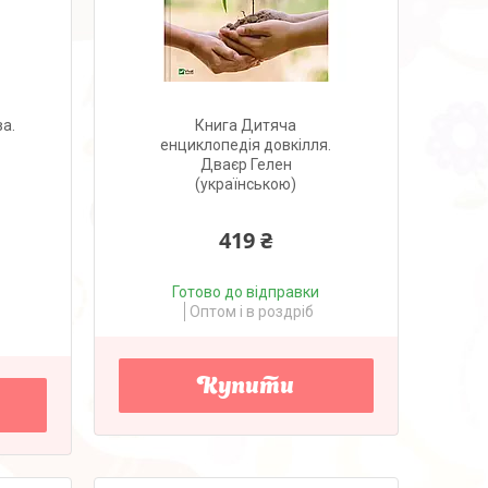
а.
Книга Дитяча
енциклопедія довкілля.
Дваєр Гелен
(українською)
419 ₴
Готово до відправки
Оптом і в роздріб
Купити