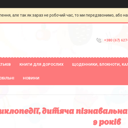
ення, але так як зараз не робочий час, то ми передзвонимо, або на
+380 (67) 627
ТЬКІВ
КНИГИ ДЛЯ ДОРОСЛИХ
ЩОДЕННИКИ, БЛОКНОТИ, КА
ОБІЛЬНІ
НОВИНИ
клопедії, дитяча пізнавальна
9 років