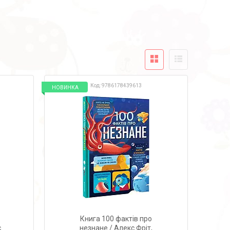
9786178439613
НОВИНКА
Книга 100 фактів про
.
незнане / Алекс Фріт,