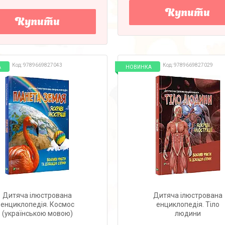
Купити
Купити
9789669827043
9789669827029
А
НОВИНКА
Дитяча ілюстрована
Дитяча ілюстрована
енциклопедія. Космос
енциклопедія. Тіло
(українською мовою)
людини