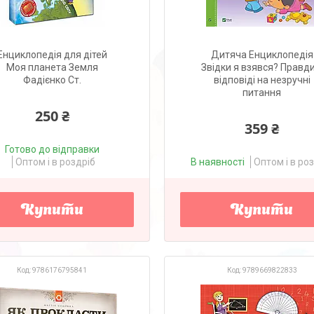
Енциклопедія для дітей
Дитяча Енциклопедія
Моя планета Земля
Звідки я взявся? Правди
Фадієнко Ст.
відповіді на незручні
питання
250 ₴
359 ₴
Готово до відправки
Оптом і в роздріб
В наявності
Оптом і в ро
Купити
Купити
9786176795841
9789669822833