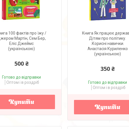
нига 100 фактів про їжу /
Книга Як працює держав
жером Мартін, Сем Бер,
Дітям про політику.
Еліс Джеймс
.Корисні навички.
(українською)
Анастасія Куриленко
(українською)
500 ₴
350 ₴
Готово до відправки
Оптом і в роздріб
Готово до відправки
Оптом і в роздріб
Купити
Купити