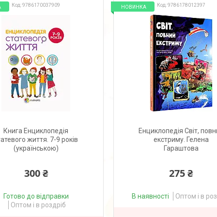
9786170037909
9786178012397
А
НОВИНКА
Книга Енциклопедія
Енциклопедія Світ, повн
татевого життя. 7-9 років
екстриму. Гелена
(українською)
Гараштова
300 ₴
275 ₴
Готово до відправки
В наявності
Оптом і в ро
Оптом і в роздріб