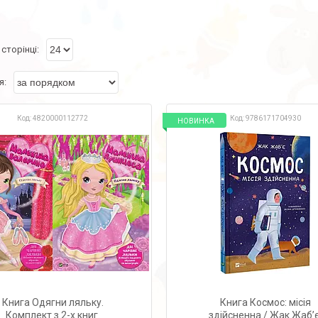
4820000112772
9786171704930
НОВИНКА
Книга Одягни ляльку.
Книга Космос: місія
Комплект з 2-х книг.
здійсненна / Жак Жаб’є