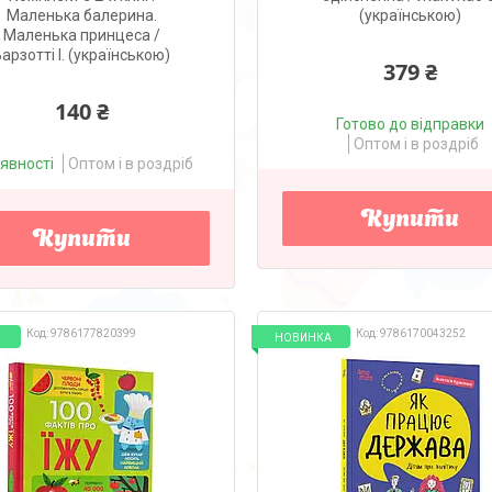
Маленька балерина.
(українською)
Маленька принцеса /
арзотті І. (українською)
379 ₴
140 ₴
Готово до відправки
Оптом і в роздріб
аявності
Оптом і в роздріб
Купити
Купити
9786177820399
9786170043252
НОВИНКА