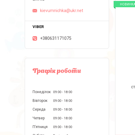
НОВИНК
kievumnichka@ukr.net
+380631171075
Графік роботи
с
Понеділок
09:00
18:00
Вівторок
09:00
18:00
Середа
09:00
18:00
Четвер
09:00
18:00
Пʼятниця
09:00
18:00