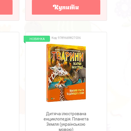
Купити
9789669827036
НОВИНКА
Дитяча ілюстрована
енциклопедія. Планета
Земля (українською
мовою)