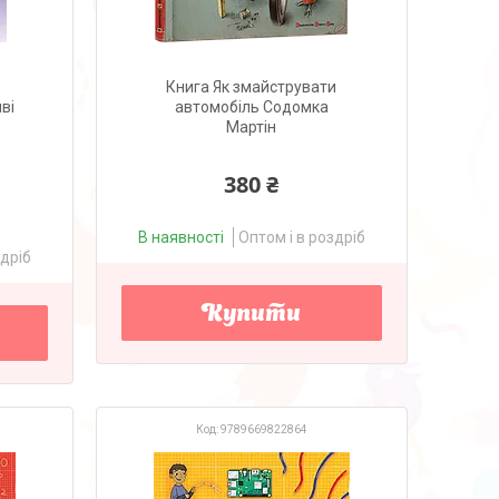
Книга Як змайструвати
ві
автомобіль Содомка
Мартін
380 ₴
В наявності
Оптом і в роздріб
здріб
Купити
9789669822864