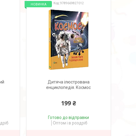
9789669827012
НОВИНКА
ий
Дитяча ілюстрована
енциклопедія. Космос
199 ₴
Готово до відправки
здріб
Оптом і в роздріб