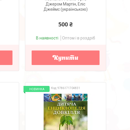
Джером Мартін, Еліс
Джеймс (українською)
500 ₴
В наявності
Оптом і в роздріб
Купити
9786171704831
НОВИНКА